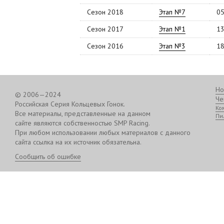
Сезон 2018
Этап №7
05
Сезон 2017
Этап №1
13
Сезон 2016
Этап №3
18
Но
© 2006—2024
Че
Российская Серия Кольцевых Гонок.
Ко
Все материалы, представленные на данном
Пи
сайте являются собственностью SMP Racing.
При любом использовании любых материалов с данного
сайта ссылка на их источник обязательна.
Сообщить об ошибке