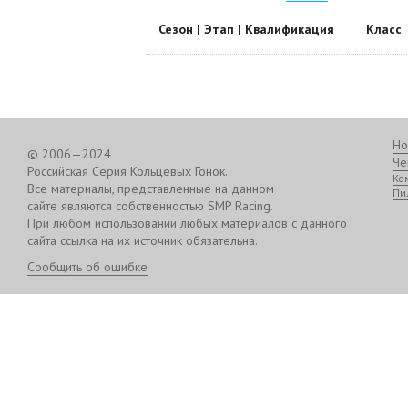
Сезон | Этап | Квалификация
Класс
Но
© 2006—2024
Че
Российская Серия Кольцевых Гонок.
Ко
Все материалы, представленные на данном
Пи
сайте являются собственностью SMP Racing.
При любом использовании любых материалов с данного
сайта ссылка на их источник обязательна.
Сообщить об ошибке